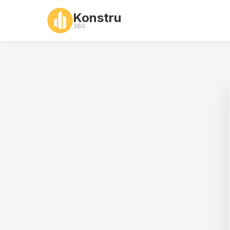
Konstru
360